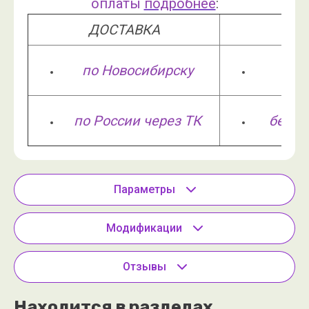
оплаты
подробнее
:
ДОСТАВКА
О
по Новосибирску
ка
по России через ТК
безна
Параметры
Модификации
Отзывы
Находится в разделах