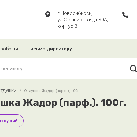
г.Новосибирск,
ул.Станционная, д.30А,
корпус 3
 работы
Письмо директору
ОТДУШКИ
/
Отдушка Жадор (парф.), 100г.
шка Жадор (парф.), 100г.
дыдущий