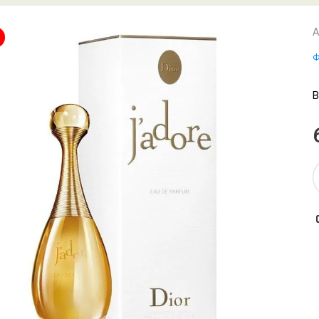
А
Ф
В