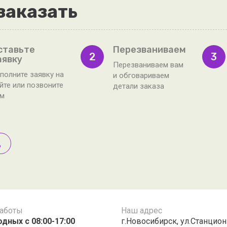
заказать
ставьте
Перезваниваем
2
3
аявку
Перезваниваем вам
полните заявку на
и обговариваем
йте или позвоните
детали заказа
ам
д
работы
Наш адрес
дных с 08:00-17:00
г.Новосибирск, ул.Станцион