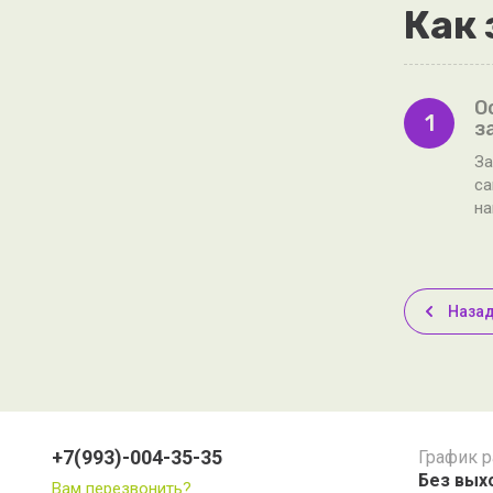
Как 
О
1
з
За
са
н
Наза
+7(993)-004-35-35
График 
Без выхо
Вам перезвонить?