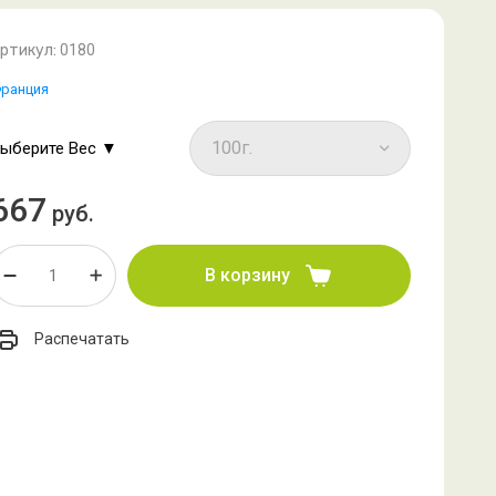
ртикул:
0180
ранция
ыберите Вес ▼
667
руб.
В корзину
Распечатать